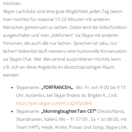
möchten.
Skype-Lachclubs sind eine gute Möglichkeit, jeden Tag (wenn
man möchte) für maximal 15-20 Minuten mit anderen
Menschen gemeinsam zu lachen. Dabei wird die Videofunktion
ausgeschaltet und man „telefoniert“ via Skype mit anderen
Personen, die auch alle nur lachen. Sprechen ist tabu, nur
lachen! Nebenbei läuft meistens eine humorvolle Konversation
via Skype-Chat. Wer dies einmal ausprobieren möchte, kann
z.B. sich an diese Angebote im deutschsprachigen Raum
wenden:
Skypename:
„YDRFRANCE
„
, Mo.-Fr, von 9:00 bis 9:15
FR
Uhr, kostenlos, bei Skype findest du Brigitte K., Link:
https://join.skype.com/HULk2hFpv8Hl
Skypename:
„Morninglaughter7am CET“
(Deutschland,
Skandinavien, Italien), Mo – Fr 07:00 , Sa + So 08:00, mit
Team HAPS, Heide, Andre, Pravas und Sonja, Skype-Link: