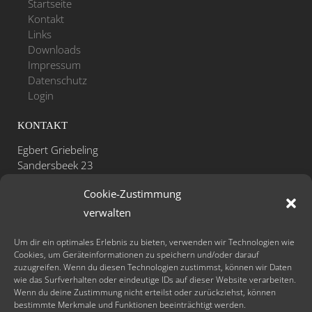
Startseite
Kontakt
Links
Downloads
Impressum
Datenschutz
Login
KONTAKT
Egbert Griebeling
Sandersbeek 23
D-37085 Göttingen
Cookie-Zustimmung
Telefon: +49 - (0)551 - 531 47 26
verwalten
Mobil: +49 - (0)171 - 41 31 311
Fax: +49 - (0)551 - 48 80 52 29
Um dir ein optimales Erlebnis zu bieten, verwenden wir Technologien wie
Cookies, um Geräteinformationen zu speichern und/oder darauf
zuzugreifen. Wenn du diesen Technologien zustimmst, können wir Daten
info@lachyoga-sonne.de
wie das Surfverhalten oder eindeutige IDs auf dieser Website verarbeiten.
www.lachyoga-sonne.de
Wenn du deine Zustimmung nicht erteilst oder zurückziehst, können
bestimmte Merkmale und Funktionen beeinträchtigt werden.