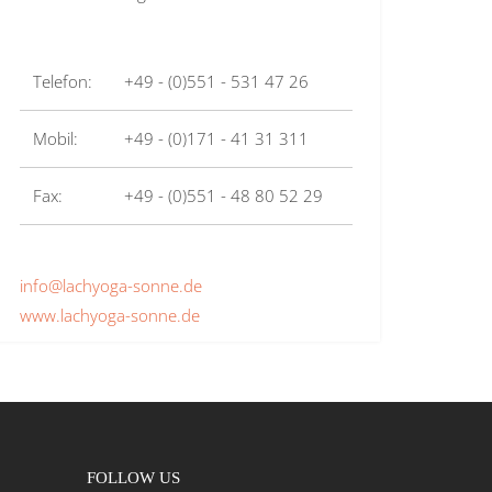
Telefon:
+49 - (0)551 - 531 47 26
Mobil:
+49 - (0)171 - 41 31 311
Fax:
+49 - (0)551 - 48 80 52 29
info@lachyoga-sonne.de
www.lachyoga-sonne.de
FOLLOW US