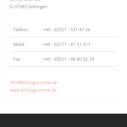
D-37085 Göttingen
Telefon:
+49 - (0)551 - 531 47 26
Mobil:
+49 - (0)171 - 41 31 311
Fax:
+49 - (0)551 - 48 80 52 29
info@lachyoga-sonne.de
www.lachyoga-sonne.de