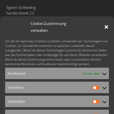
Egbert Griebeling
Sandersbeek 23
D-37085 Göttingen
Cookie-Zustimmung
Telefon: +49 - (0)551 - 531 47 26
verwalten
Mobil: +49 - (0)171 - 41 31 311
Fax: +49 - (0)551 - 48 80 52 29
Um dir ein optimales Erlebnis zu bieten, verwenden wir Technologien wie
Cookies, um Geräteinformationen zu speichern und/oder darauf
zuzugreifen. Wenn du diesen Technologien zustimmst, können wir Daten
info@lachyoga-sonne.de
wie das Surfverhalten oder eindeutige IDs auf dieser Website verarbeiten.
www.lachyoga-sonne.de
Wenn du deine Zustimmung nicht erteilst oder zurückziehst, können
bestimmte Merkmale und Funktionen beeinträchtigt werden.
FOLLOW US
Funktional
Immer aktiv
Vorlieben
Vorlieb
Weitere Angebote
Statistiken
von Egbert Griebeling:
Statistik
animoVida®