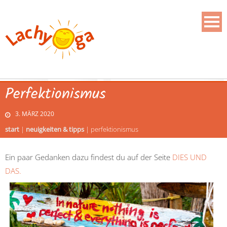
Perfektionismus
3. MÄRZ 2020
start
|
neuigkeiten & tipps
|
perfektionismus
Ein paar Gedanken dazu findest du auf der Seite
DIES UND
DAS.