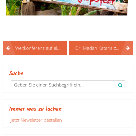
Beitragsnavigation
Weltkonferenz auf einem Kreuzfahrtschiff
Dr. Madan Kataria zum 25. Jubiläum
Suche
Immer was zu lachen
Jetzt Newsletter bestellen