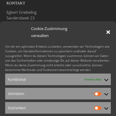
KONTAKT
Egbert Griebeling
Sandersbeek 23
D-37085 Göttingen
Cookie-Zustimmung
Telefon: +49 - (0)551 - 531 47 26
verwalten
Mobil: +49 - (0)171 - 41 31 311
Fax: +49 - (0)551 - 48 80 52 29
Um dir ein optimales Erlebnis zu bieten, verwenden wir Technologien wie
Cookies, um Geräteinformationen zu speichern und/oder darauf
zuzugreifen. Wenn du diesen Technologien zustimmst, können wir Daten
info@lachyoga-sonne.de
wie das Surfverhalten oder eindeutige IDs auf dieser Website verarbeiten.
www.lachyoga-sonne.de
Wenn du deine Zustimmung nicht erteilst oder zurückziehst, können
bestimmte Merkmale und Funktionen beeinträchtigt werden.
FOLLOW US
Funktional
Immer aktiv
Vorlieben
Vorlieb
Weitere Angebote
Statistiken
von Egbert Griebeling:
Statistik
animoVida®