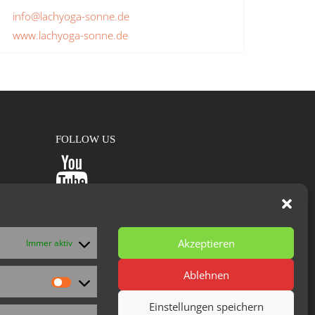
info@lachyoga-sonne.de
www.lachyoga-sonne.de
FOLLOW US
Weitere Angebote
 26
von Egbert Griebeling:
1
Akzeptieren
Immer aktiv
animoVida®
Die pure Lust am LebensTanz
Ablehnen
Vorlieben
Einstellungen speichern