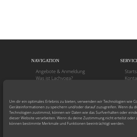
NAVIGATION
SERVIC
Angebote & Anmeldung
Starts
Was ist Lachyoga?
Konta
Aktuelles
Links
Referenzen & Impressionen
Down
Lachyoga-Institut Sonne
Impr
Um dir ein optimales Erlebnis zu bieten, verwenden wir Technologien wie C
Daten
Geräteinformationen zu speichern und/oder darauf zuzugreifen. Wenn du d
Login
Technologien zustimmst, können wir Daten wie das Surfverhalten oder einde
dieser Website verarbeiten. Wenn du deine Zustimmung nicht erteilst oder 
können bestimmte Merkmale und Funktionen beeinträchtigt werden.