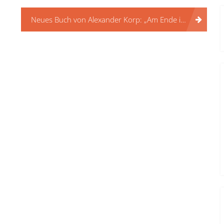
Neues Buch von Alexander Korp: „Am Ende ist nicht Schluss mit lustig – Humor angesichts von Sterben und Tod“