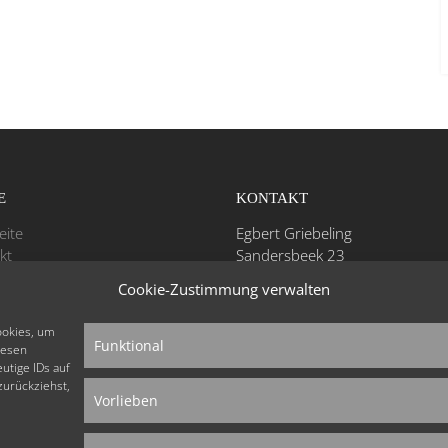
E
KONTAKT
eite
Egbert Griebeling
kt
Sandersbeek 23
D-37085 Göttingen
Cookie-Zustimmung verwalten
loads
essum
Telefon: +49 - (0)551 - 531 47
ookies, um
schutz
Mobil: +49 - (0)171 - 41 31 31
Funktional
iesen
Fax: +49 - (0)551 - 48 80 52 29
utige IDs auf
zurückziehst,
Vorlieben
info@lachyoga-sonne.de
www.lachyoga-sonne.de