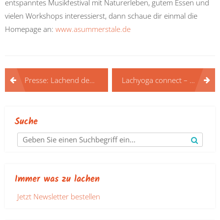
entspanntes Musikfestival mit Naturerleben, gutem Essen und
vielen Workshops interessierst, dann schaue dir einmal die
Homepage an:
www.asummerstale.de
Beitragsnavigation
Presse: Lachend dem Schmerz begegnen
Lachyoga connect – das Netzwerktreffen war ein voller Erfolg
Suche
Immer was zu lachen
Jetzt Newsletter bestellen