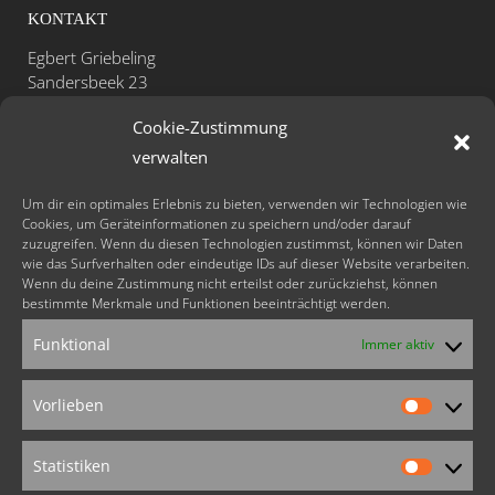
KONTAKT
Egbert Griebeling
Sandersbeek 23
D-37085 Göttingen
Cookie-Zustimmung
Telefon: +49 - (0)551 - 531 47 26
verwalten
Mobil: +49 - (0)171 - 41 31 311
Fax: +49 - (0)551 - 48 80 52 29
Um dir ein optimales Erlebnis zu bieten, verwenden wir Technologien wie
Cookies, um Geräteinformationen zu speichern und/oder darauf
zuzugreifen. Wenn du diesen Technologien zustimmst, können wir Daten
info@lachyoga-sonne.de
wie das Surfverhalten oder eindeutige IDs auf dieser Website verarbeiten.
www.lachyoga-sonne.de
Wenn du deine Zustimmung nicht erteilst oder zurückziehst, können
bestimmte Merkmale und Funktionen beeinträchtigt werden.
FOLLOW US
Funktional
Immer aktiv
Vorlieben
Vorlieb
Weitere Angebote
Statistiken
von Egbert Griebeling:
Statistik