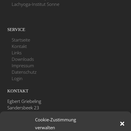
Lachyoga-Institut Sonne
SERVICE
Startseite
Kontakt
Links
Downloads
Impressum
Datenschutz
Login
KONTAKT
Egbert Griebeling
Sandersbeek 23
D-37085 Göttingen
Cookie-Zustimmung
Telefon: +49 - (0)551 - 531 47 26
verwalten