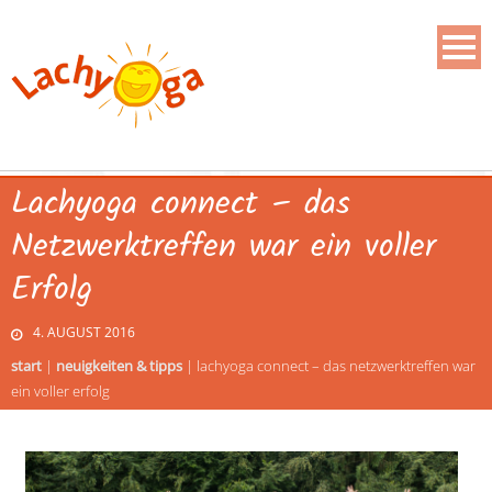
Lachyoga connect – das
Netzwerktreffen war ein voller
Erfolg
4. AUGUST 2016
start
|
neuigkeiten & tipps
|
lachyoga connect – das netzwerktreffen war
ein voller erfolg