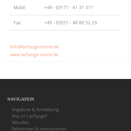
Mobil:
+49 - (0)171 - 41 31 311
Fax:
+49 - (0)551 - 48 80 52 29
info@lachyoga-sonne.de
www.lachyoga-sonne.de
NAVIGATION
Angebote & Anmeldung
Was ist Lachyoga?
Aktuelles
Referenzen & Impressionen