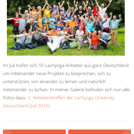
Im Juli trafen sich 55 Lachyoga-Anbieter aus ganz Deutschland
um miteinander neue Projekte zu besprechen, sich zu
unterstützen, von einander zu lernen und natürlich
miteinander zu lachen. In meiner Galerie befinden sich nun alle
Fotos dazu:
2. Netzwerktreffen der Lachyoga University
Deutschland (Juli 2016)
Beitragsnavigation