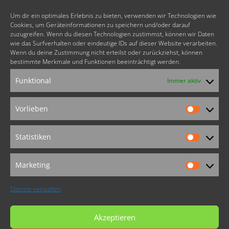
Mobil: +49 - (0)171 - 41 31 311
Fax: +49 - (0)551 - 48 80 52 29
Um dir ein optimales Erlebnis zu bieten, verwenden wir Technologien wie
Cookies, um Geräteinformationen zu speichern und/oder darauf
zuzugreifen. Wenn du diesen Technologien zustimmst, können wir Daten
info@lachyoga-sonne.de
wie das Surfverhalten oder eindeutige IDs auf dieser Website verarbeiten.
www.lachyoga-sonne.de
Wenn du deine Zustimmung nicht erteilst oder zurückziehst, können
bestimmte Merkmale und Funktionen beeinträchtigt werden.
FOLLOW US
Funktional
Immer aktiv
Vorlieben
Vorlieb
Weitere Angebote
Statistiken
von Egbert Griebeling:
Statistik
animoVida®
Die pure Lust am LebensTanz
Marketing
Marketi
Dienste verwalten
Akzeptieren