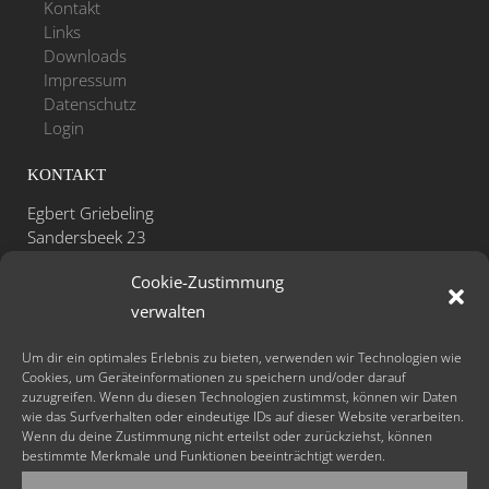
Kontakt
Links
Downloads
Impressum
Datenschutz
Login
KONTAKT
Egbert Griebeling
Sandersbeek 23
D-37085 Göttingen
Cookie-Zustimmung
Telefon: +49 - (0)551 - 531 47 26
verwalten
Mobil: +49 - (0)171 - 41 31 311
Fax: +49 - (0)551 - 48 80 52 29
Um dir ein optimales Erlebnis zu bieten, verwenden wir Technologien wie
Cookies, um Geräteinformationen zu speichern und/oder darauf
zuzugreifen. Wenn du diesen Technologien zustimmst, können wir Daten
info@lachyoga-sonne.de
wie das Surfverhalten oder eindeutige IDs auf dieser Website verarbeiten.
www.lachyoga-sonne.de
Wenn du deine Zustimmung nicht erteilst oder zurückziehst, können
bestimmte Merkmale und Funktionen beeinträchtigt werden.
FOLLOW US