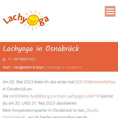
Lachyoga in Osnabrück
11. OKTOBER 2022
start
|
neuigkeiten & tipps
|
lachyoga in osnabrück
Am 20. Mai 2023 biete ich das erste mal
DEN Erlebnisworkshop
in Osnabrück an.
Die
zertifizierte Ausbildung zur/zum Lachyoga-Leiter*in
kannst
du am 20. UND 21. Mai 2023 absolvieren.
Mein Kooperationsparter in Osnabrück ist das „
Studio
YogaOmline
“ , wo ich beides veranstalten werde.