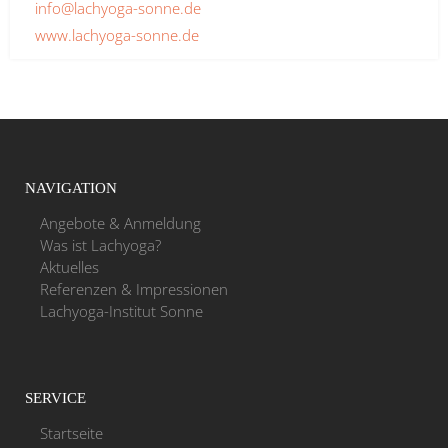
info@lachyoga-sonne.de
www.lachyoga-sonne.de
NAVIGATION
Angebote & Anmeldung
Was ist Lachyoga?
Aktuelles
Referenzen & Impressionen
Lachyoga-Institut Sonne
SERVICE
Startseite